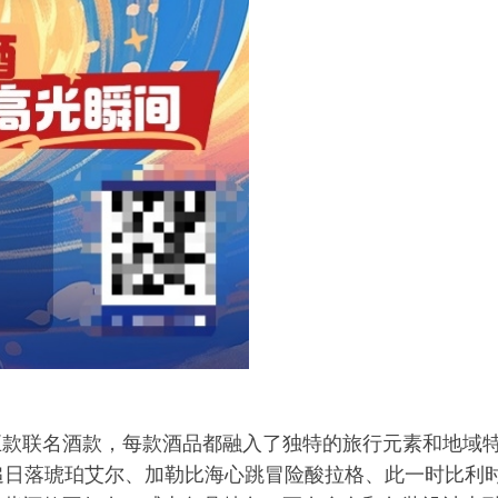
五款联名酒款，每款酒品都融入了独特的旅行元素和地域
拉追日落琥珀艾尔、加勒比海心跳冒险酸拉格、此一时比利