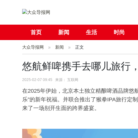
首页
新闻
生活
时尚
大众导报网
社会
新闻
国际
正文
母婴
悠航鲜啤携手去哪儿旅行
2025-02-07 09:45 来源： 互联网
在2025年伊始，北京本土独立精酿啤酒品牌悠
乐”的新年祝福。并联合推出了猴拳IPA旅行
来了一场别开生面的跨界盛宴。