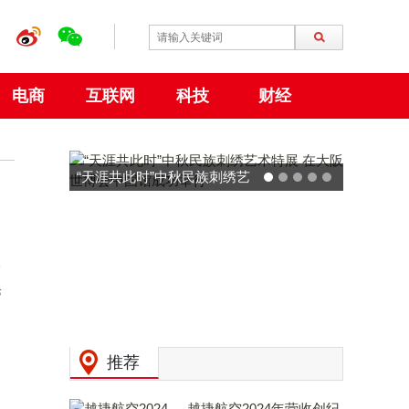
电商
互联网
科技
财经
动力火车 × 广州草莓音乐节
预热：拒绝压力，和Z时代一
起现场「干翻老板」！
满
带
推荐
越捷航空2024年营收创纪