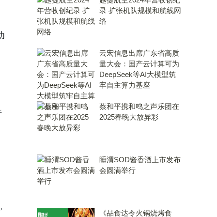
录 扩张机队规模和航线网
络
幼
云宏信息出席广东省高质
量大会：国产云计算可为
DeepSeek等AI大模型筑
牢自主算力基座
蔡和平携和鸣之声乐团在
行
2025春晚大放异彩
睡渭SOD酱香酒上市发布
会圆满举行
机
《品食达令火锅烧烤食