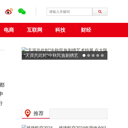
电商
互联网
科技
财经
“天涯共此时”中秋民族刺绣艺
术特展 在大阪世博会中国馆
成功举行
都
申
分
推荐
越捷航空2024年营收创纪