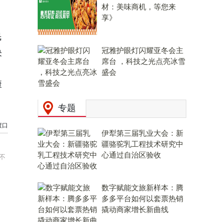
材：美味商机，等您来
享》
民
冠雅护眼灯闪耀亚冬会主
决
席台 ，科技之光点亮冰雪
盛会
康
专题
渡口
伊犁第三届乳业大会：新
疆骆驼乳工程技术研究中
心通过自治区验收
不
数字赋能文旅新样本：腾
多多平台如何以套票热销
撬动商家增长新曲线